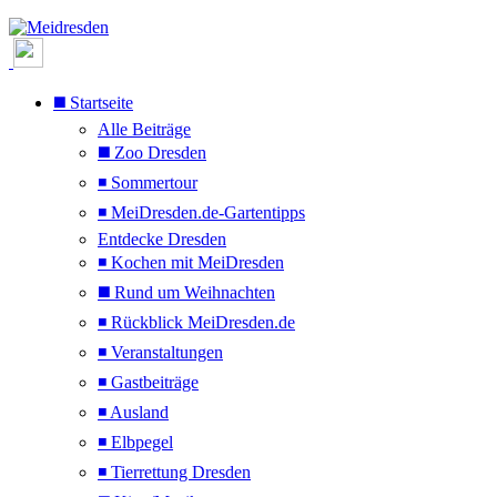
◼️ Startseite
Alle Beiträge
◼️ Zoo Dresden
◾ Sommertour
◾ MeiDresden.de-Gartentipps
Entdecke Dresden
◾ Kochen mit MeiDresden
◼️ Rund um Weihnachten
◾ Rückblick MeiDresden.de
◾ Veranstaltungen
◾ Gastbeiträge
◾ Ausland
◾ Elbpegel
◾ Tierrettung Dresden