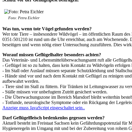
Foto: Petra Eichler
Was tun, wenn tote Vögel gefunden werden?
Wer tote Tiere – insbesondere Wildvögel – im öffentlichen Raum des D
0351-501210 ist rund um die Uhr erreichbar, auch am Wochenende. 
beseitigen und wenn nötig einer Untersuchung zuzuführen. Dies wirkt
Worauf müssen Geflügelhalter besonders achten?
Das Veterinär- und Lebensmittelüberwachungsamt ruft alle Geflügelh
- Geflügel ist so zu halten, dass kein Kontakt zu Wildvögeln erfolgen
- Im Stall oder Auslauf müssen separate Schutzkleidung und Stallsch
- Hände sind vor und nach dem Kontakt mit Geflügel zu reinigen und
aufbewahrt werden.
- Tiere sind im Stall zu füttern. Für Tränken ist Leitungswasser zu 
- Ställe müssen vor unbefugtem Zutritt gesichert werden.
- Die Überwachungszone im Bereich Marsdorf bleibt weiterhin besteh
- Totfunde, neurologische Symptome oder ein Rückgang der Legeleis
Anzeige muss JavaScript eingeschaltet sein.
.
Darf Geflügelfleisch bedenkenlos gegessen werden?
Aktuell besteht im Freistaat Sachsen kein Gefährdungspotenzial für
Hygieneregeln im Umgang mit und bei der Zubereitung von rohem Gefl