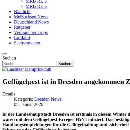
MRB RE 3
MRB RE 6
Blaulicht
MeiSachsen News
Deutschland News
Ratgeber
Verbraucher Tipps
Luftfahrt
Sachsenwetter
Suchen
Suchen
Geflügelpest ist in Dresden angekommen Zwe
Details
Kategorie:
Dresden News
05. Januar 2026
In der Landeshauptstadt Dresden ist erstmals in diesem Winter
waren mit dem Geflügelpest-Erreger H5N1 infiziert. Das bestätig
Handlungsempfehlungen für die Geflügelhaltung und -sicherheit
Schutz vor der Geflügelpest beitragen.