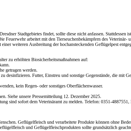
resdner Stadtgebietes findet, sollte diese nicht anfassen. Stattdessen
Die Feuerwehr arbeitet mit den Tierseuchenbekämpfern des Veterinär
 einer weiteren Ausbreitung der hochansteckenden Geflügelpest entgeg
alter zu erhöhten Biosicherheitsmaßnahmen auf:
 kann.
uhe getragen werden.
 zu desinfizieren. Futter, Einstreu und sonstige Gegenstände, die mit
verwenden, kein Regen- oder sonstiges Oberflächenwasser.
en. Siehe unsere Pressemitteilung 12. Dezember 2025.
tung sind sofort dem Veterinäramt zu melden. Telefon: 0351-4887551,
 Menschen. Geflügelfleisch und verarbeitete Produkte können ohne Bede
ügelfleisch und Geflügelfleischprodukten sollte grundsätzlich geacht