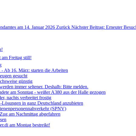
ugendamtes am 14. Januar 2026
Zurück
Nächster Beitrag: Erneuter Besuc
n!
am Freitag still!
g
- Ab 16. März: starten die Arbeiten
Zeugen gesucht
ichsweise günstig
 werden immer seltener. Deshalb: Bitte melden.
ndete am Sonntag - weißer A380 aus der Halle gezogen
, nachts verbreitet frostig
ia-Lösungen in ganz Deutschland anzubieten
chienenpersonennahverkehr (SPNV)
- Zug am Nachmittag abgefahren
ssen
r.di am Montag bestreikt!