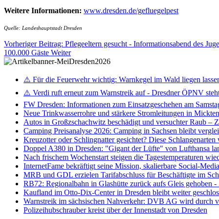
Weitere Informationen:
www.dresden.de/gefluegelpest
Quelle: Landeshauptstadt Dresden
Vorheriger Beitrag: Pflegeeltern gesucht - Informationsabend des J
100.000 Gäste
Weiter
⚠️ Für die Feuerwehr wichtig: Warnkegel im Wald liegen lasse
⚠️ Verdi ruft erneut zum Warnstreik auf - Dresdner ÖPNV steht 
FW Dresden: Informationen zum Einsatzgeschehen am Samsta
Neue Trinkwasserrohre und stärkere Stromleitungen in Mickten 
Autos in Großzschachwitz beschädigt und versuchter Raub – 
Camping Preisanalyse 2026: Camping in Sachsen bleibt vergle
Kreuzotter oder Schlingnatter gesichtet? Diese Schlangenarten
Doppel A380 in Dresden: "Gigant der Lüfte" von Lufthansa la
Nach frischem Wochenstart steigen die Tagestemperaturen wieder
InternetFame bekräftigt seine Mission, skalierbare Social-Med
MRB und GDL erzielen Tarifabschluss für Beschäftigte im S
RB72: Regionalbahn in Glashütte zurück aufs Gleis gehoben 
Kaufland im Otto-Dix-Center in Dresden bleibt weiter geschlo
Warnstreik im sächsischen Nahverkehr: DVB AG wird durch ve
Polizeihubschrauber kreist über der Innenstadt von Dresden