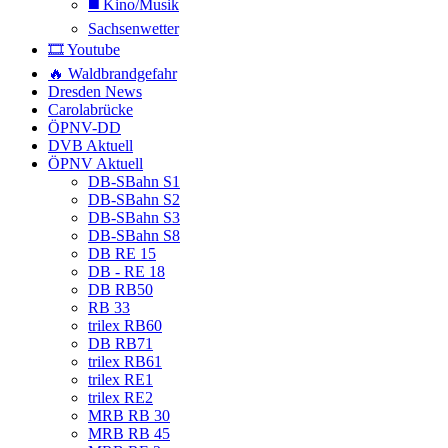
◼️ Kino/Musik
Sachsenwetter
🎞️ Youtube
🔥 Waldbrandgefahr
Dresden News
Carolabrücke
ÖPNV-DD
DVB Aktuell
ÖPNV Aktuell
DB-SBahn S1
DB-SBahn S2
DB-SBahn S3
DB-SBahn S8
DB RE 15
DB - RE 18
DB RB50
RB 33
trilex RB60
DB RB71
trilex RB61
trilex RE1
trilex RE2
MRB RB 30
MRB RB 45