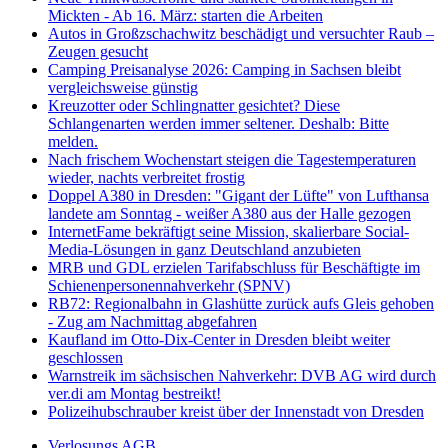
Mickten - Ab 16. März: starten die Arbeiten
Autos in Großzschachwitz beschädigt und versuchter Raub –
Zeugen gesucht
Camping Preisanalyse 2026: Camping in Sachsen bleibt
vergleichsweise günstig
Kreuzotter oder Schlingnatter gesichtet? Diese
Schlangenarten werden immer seltener. Deshalb: Bitte
melden.
Nach frischem Wochenstart steigen die Tagestemperaturen
wieder, nachts verbreitet frostig
Doppel A380 in Dresden: "Gigant der Lüfte" von Lufthansa
landete am Sonntag - weißer A380 aus der Halle gezogen
InternetFame bekräftigt seine Mission, skalierbare Social-
Media-Lösungen in ganz Deutschland anzubieten
MRB und GDL erzielen Tarifabschluss für Beschäftigte im
Schienenpersonennahverkehr (SPNV)
RB72: Regionalbahn in Glashütte zurück aufs Gleis gehoben
- Zug am Nachmittag abgefahren
Kaufland im Otto-Dix-Center in Dresden bleibt weiter
geschlossen
Warnstreik im sächsischen Nahverkehr: DVB AG wird durch
ver.di am Montag bestreikt!
Polizeihubschrauber kreist über der Innenstadt von Dresden
Verlosungs AGB