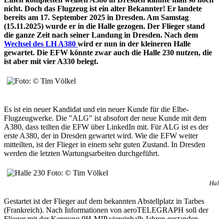
nicht. Doch das Flugzeug ist ein alter Bekannter! Er landete
bereits am 17. September 2025 in Dresden. Am Samstag
(15.11.2025) wurde er in die Halle gezogen. Der Flieger stand
die ganze Zeit nach seiner Landung in Dresden. Nach dem
Wechsel des LH A380
wird er nun in der kleineren Halle
gewartet. Die EFW könnte zwar auch die Halle 230 nutzen, die
ist aber mit vier A330 belegt.
Es ist ein neuer Kandidat und ein neuer Kunde für die Elbe-
Flugzeugwerke. Die "ALG" ist absofort der neue Kunde mit dem
A380, dass teilten die EFW über LinkedIn mit. Für ALG ist es der
erste A380, der in Dresden gewartet wird. Wie die EFW weiter
mitteilten, ist der Flieger in einem sehr guten Zustand. In Dresden
werden die letzten Wartungsarbeiten durchgeführt.
Hal
Gestartet ist der Flieger auf dem bekannten Abstellplatz in Tarbes
(Frankreich). Nach Informationen von aeroTELEGRAPH soll der
Flieger mit der Kennung 9H-MIP viereinhalb Jahren gestanden