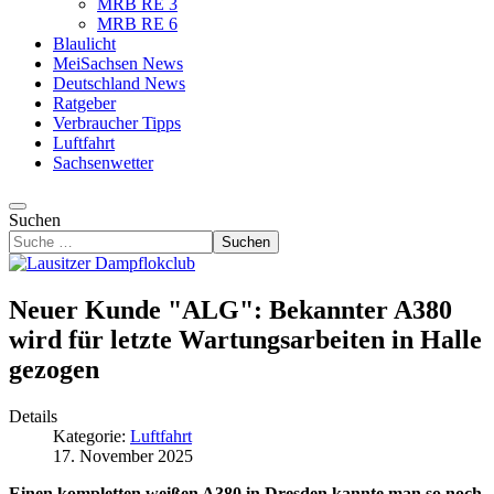
MRB RE 3
MRB RE 6
Blaulicht
MeiSachsen News
Deutschland News
Ratgeber
Verbraucher Tipps
Luftfahrt
Sachsenwetter
Suchen
Suchen
Neuer Kunde "ALG": Bekannter A380
wird für letzte Wartungsarbeiten in Halle
gezogen
Details
Kategorie:
Luftfahrt
17. November 2025
Einen kompletten weißen A380 in Dresden kannte man so noch