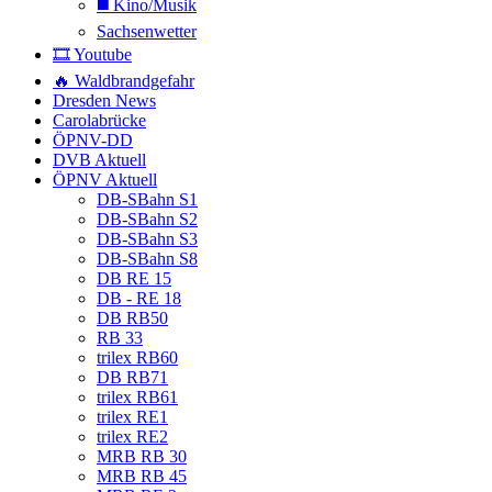
◼️ Kino/Musik
Sachsenwetter
🎞️ Youtube
🔥 Waldbrandgefahr
Dresden News
Carolabrücke
ÖPNV-DD
DVB Aktuell
ÖPNV Aktuell
DB-SBahn S1
DB-SBahn S2
DB-SBahn S3
DB-SBahn S8
DB RE 15
DB - RE 18
DB RB50
RB 33
trilex RB60
DB RB71
trilex RB61
trilex RE1
trilex RE2
MRB RB 30
MRB RB 45