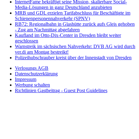
InternetFame bekräftigt seine Mission, skalierbare Social-
Media-Lösungen in ganz Deutschland anzubieten
MRB und GDL erzielen Tarifabschluss für Beschäftigte im
Schienenpersonennahverkehr (SPNV)
RB72: Regionalbahn in Glashütte zurück aufs Gleis gehoben
- Zug am Nachmittag abgefahren
Kaufland im Otto-Dix-Center in Dresden bleibt weiter
geschlossen
Warnstreik im sächsischen Nahverkehr: DVB AG wird durch
ver.di am Montag bestreikt!
Polizeihubschrauber kreist über der Innenstadt von Dresden
Verlosungs AGB
Datenschutzerklärung
Impressum
Werbung schalten
Richtlinien Gastbeitrag - Guest Post Guidelines