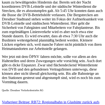
kaum zu bewältigendes Hindernis dar. Bereits seit der Nacht
koordinieren DVB-Leitstelle und der städtische Winterdienst die
Strecken, die es abzustumpfen galt. Ab 5:45 Uhr konnten dann auch
die Busse die DVB-Betriebshöfe verlassen. Die Bergstrecken am
Dresdner Stadtrand stehen weiter im Fokus der Aufmerksamkeit von
DVB-Leitstelle und städtischem Winterdienst. Hier geht die
Sicherheit von Fahrgästen und Mitarbeitern vor Fahrplantreue. Bis
zum regelmäßigen Linienverkehr wird es aber noch etwa eine
Stunde dauern. Es wird erwartet, dass ab etwa 7:30 Uhr auch die
Buslinien weitestgehend planmäßig bedient werden. Kleinere
Lücken ergeben sich, weil manche Fahrer nicht pünktlich von ihren
Heimatstandorten zur Arbeitsstelle gelangen.
Wer jetzt mit dem ÖPNV fahren möchte, sollte vor allem an den
Haltestellen und deren Zuwegungen sehr vorsichtig sein. Auch dort
gibt es dicke Eispanzer. Zwar sind flächendeckend Winterdienste
von DVB und den gebundenen Vertragsfirmen unterwegs, diese
können aber nicht überall gleichzeitig sein. Bis alle Bahnsteige an
den Stationen gestreut und abgestumpft sind, wird es noch bis zum
Vormittag dauern.
Quelle: Dresdner Verkehrsbetriebe AG
Vorheriger Beitrag: RB72: Regionalbahn in Glashütte zurück aufs