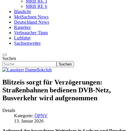
MRB RE 3
MRB RE 6
Blaulicht
MeiSachsen News
Deutschland News
Ratgeber
Verbraucher Tipps
Luftfahrt
Sachsenwetter
Suchen
Suchen
Blitzeis sorgt für Verzögerungen:
Straßenbahnen bedienen DVB-Netz,
Busverkehr wird aufgenommen
Details
Kategorie:
ÖPNV
13. Januar 2026
Aufgrund der besonderen Wetterlage in Sachsen und Dresden