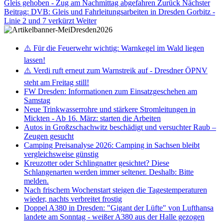
Gleis gehoben - Zug am Nachmittag abgefahren
Zurück
Nächster
Beitrag: DVB: Gleis und Fahrleitungsarbeiten in Dresden Gorbitz -
Linie 2 und 7 verkürzt
Weiter
⚠️ Für die Feuerwehr wichtig: Warnkegel im Wald liegen
lassen!
⚠️ Verdi ruft erneut zum Warnstreik auf - Dresdner ÖPNV
steht am Freitag still!
FW Dresden: Informationen zum Einsatzgeschehen am
Samstag
Neue Trinkwasserrohre und stärkere Stromleitungen in
Mickten - Ab 16. März: starten die Arbeiten
Autos in Großzschachwitz beschädigt und versuchter Raub –
Zeugen gesucht
Camping Preisanalyse 2026: Camping in Sachsen bleibt
vergleichsweise günstig
Kreuzotter oder Schlingnatter gesichtet? Diese
Schlangenarten werden immer seltener. Deshalb: Bitte
melden.
Nach frischem Wochenstart steigen die Tagestemperaturen
wieder, nachts verbreitet frostig
Doppel A380 in Dresden: "Gigant der Lüfte" von Lufthansa
landete am Sonntag - weißer A380 aus der Halle gezogen