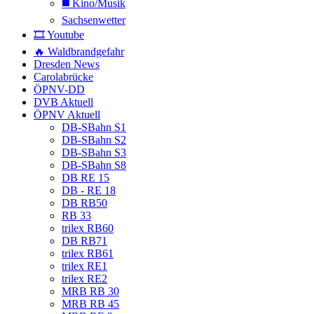
◼️ Kino/Musik
Sachsenwetter
🎞️ Youtube
🔥 Waldbrandgefahr
Dresden News
Carolabrücke
ÖPNV-DD
DVB Aktuell
ÖPNV Aktuell
DB-SBahn S1
DB-SBahn S2
DB-SBahn S3
DB-SBahn S8
DB RE 15
DB - RE 18
DB RB50
RB 33
trilex RB60
DB RB71
trilex RB61
trilex RE1
trilex RE2
MRB RB 30
MRB RB 45